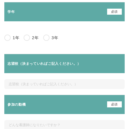
必須
学年
1年
2年
3年
志望校（決まっていればご記入ください。）
必須
参加の動機