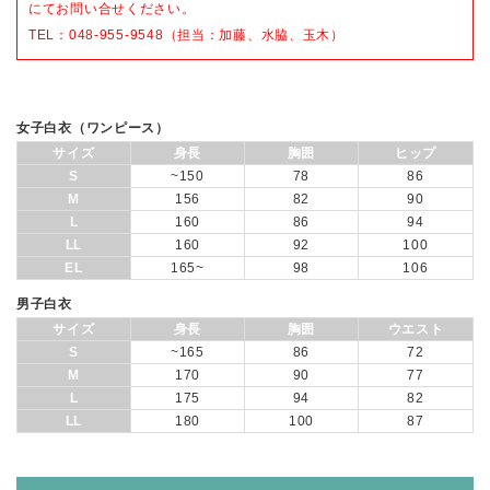
にてお問い合せください。
TEL：048-955-9548（担当：加藤、水脇、玉木）
女子白衣（ワンピース）
サイズ
身長
胸囲
ヒップ
S
~150
78
86
M
156
82
90
L
160
86
94
LL
160
92
100
EL
165~
98
106
男子白衣
サイズ
身長
胸囲
ウエスト
S
~165
86
72
M
170
90
77
L
175
94
82
LL
180
100
87