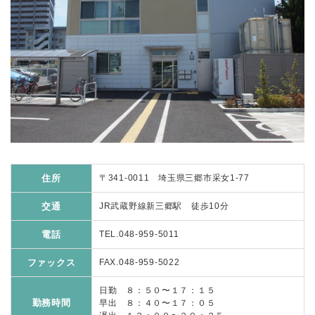
住所
〒341-0011 埼玉県三郷市采女1-77
交通
JR武蔵野線新三郷駅 徒歩10分
電話
TEL.048-959-5011
ファックス
FAX.048-959-5022
日勤 ８：５０〜１７：１５
勤務時間
早出 ８：４０〜１７：０５